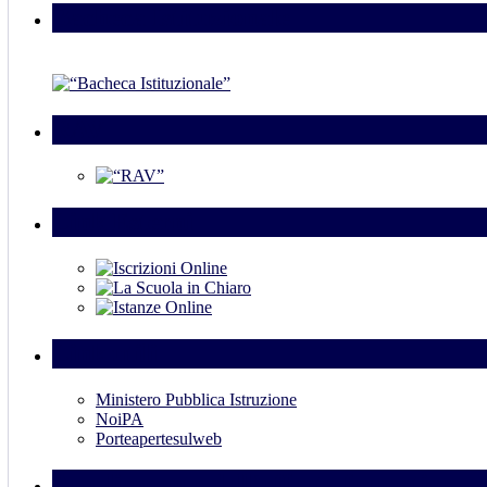
Bacheca Istituzionale
RAV
Link Esterni
Link utili
Ministero Pubblica Istruzione
NoiPA
Porteapertesulweb
Ampliamento dell’offerta formativa