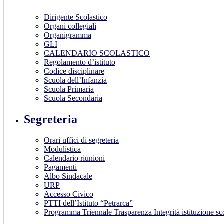
Dirigente Scolastico
Organi collegiali
Organigramma
GLI
CALENDARIO SCOLASTICO
Regolamento d’istituto
Codice disciplinare
Scuola dell’Infanzia
Scuola Primaria
Scuola Secondaria
Segreteria
Orari uffici di segreteria
Modulistica
Calendario riunioni
Pagamenti
Albo Sindacale
URP
Accesso Civico
PTTI dell’Istituto “Petrarca”
Programma Triennale Trasparenza Integrità istituzione s