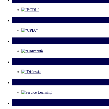
Adozione e Scuola
Università e scuola
Dislessia Amica
Service Learning
Esperienze CLIL