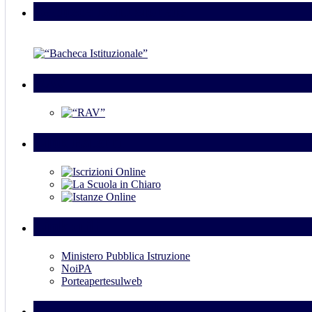
Bacheca Istituzionale
RAV
Link Esterni
Link utili
Ministero Pubblica Istruzione
NoiPA
Porteapertesulweb
Ampliamento dell’offerta formativa