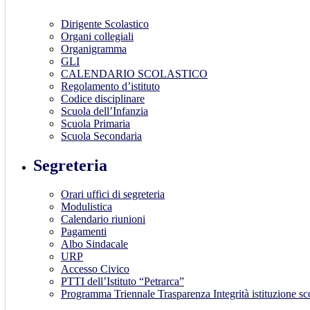
Dirigente Scolastico
Organi collegiali
Organigramma
GLI
CALENDARIO SCOLASTICO
Regolamento d’istituto
Codice disciplinare
Scuola dell’Infanzia
Scuola Primaria
Scuola Secondaria
Segreteria
Orari uffici di segreteria
Modulistica
Calendario riunioni
Pagamenti
Albo Sindacale
URP
Accesso Civico
PTTI dell’Istituto “Petrarca”
Programma Triennale Trasparenza Integrità istituzione s