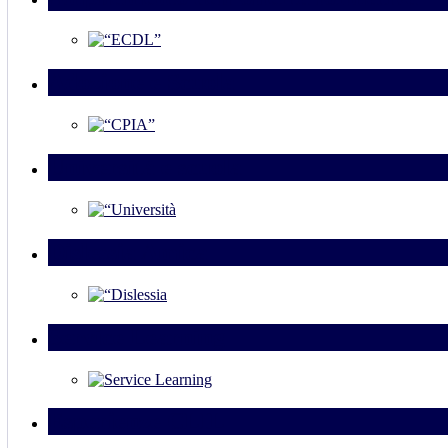
Adozione e Scuola
Università e scuola
Dislessia Amica
Service Learning
Esperienze CLIL