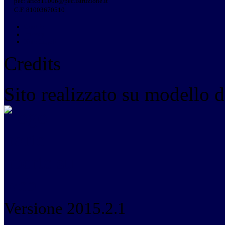
pec: aric81100b@pec.istruzione.it
C.F. 81003670510
Cookie
Privacy
Note Legali
Credits
Sito realizzato su modello d
Versione 2015.2.1