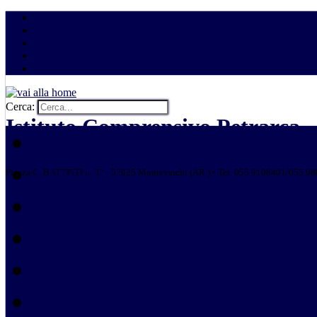
Mappa del sito
Accessibilità
Crediti
Glossario
Contatti
Cerca:
Istituto Comprensivo Petrarca
Home
Docenti
Piazza C. BATTISTI n. 33 - 52025 Montevarchi (AR ) • Tel. 055 9108401/055 9
Studenti
Famiglie
Personale ATA
Log in