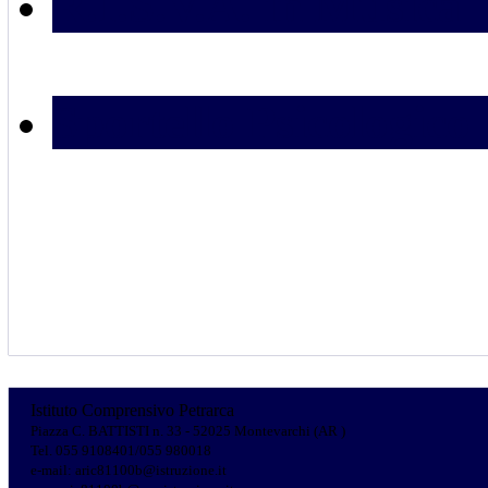
R.I.S.V.A. in Musica
Sportello Psicologico
Istituto Comprensivo Petrarca
Piazza C. BATTISTI n. 33 - 52025 Montevarchi (AR )
Tel. 055 9108401/055 980018
e-mail: aric81100b@istruzione.it