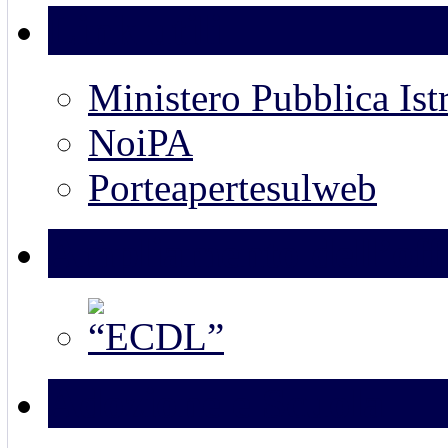
Link utili
Ministero Pubblica Ist
NoiPA
Porteapertesulweb
Ampliamento dell’off
Adozione e Scuola