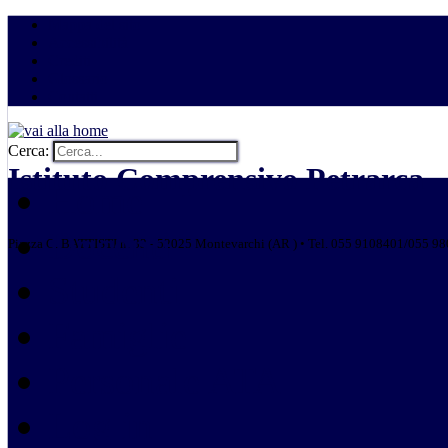
Mappa del sito
Accessibilità
Crediti
Glossario
Contatti
Cerca:
Istituto Comprensivo Petrarca
Home
Docenti
Piazza C. BATTISTI n. 33 - 52025 Montevarchi (AR ) • Tel. 055 9108401/055 9
Studenti
Famiglie
Personale ATA
Log in