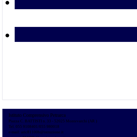
R.I.S.V.A. in Musica
Sportello Psicologico
Istituto Comprensivo Petrarca
Piazza C. BATTISTI n. 33 - 52025 Montevarchi (AR )
Tel. 055 9108401/055 980018
e-mail: aric81100b@istruzione.it