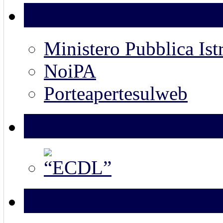
Link utili
Ministero Pubblica Ist
NoiPA
Porteapertesulweb
Ampliamento dell’off
Adozione e Scuola