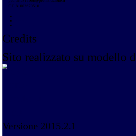
pec: aric81100b@pec.istruzione.it
C.F. 81003670510
Cookie
Privacy
Note Legali
Credits
Sito realizzato su modello d
Versione 2015.2.1