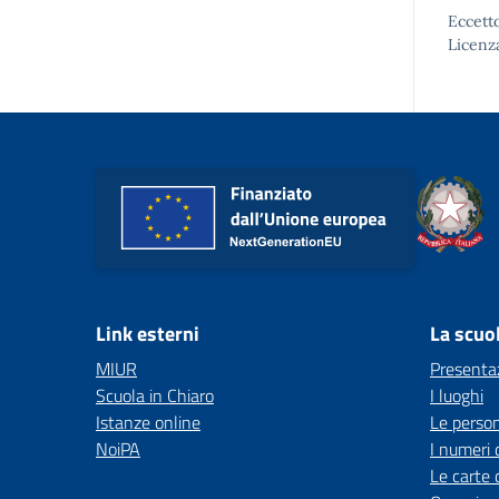
Eccetto
Licenz
Link esterni
La scuo
MIUR
Presenta
Scuola in Chiaro
I luoghi
Istanze online
Le perso
NoiPA
I numeri 
Le carte 