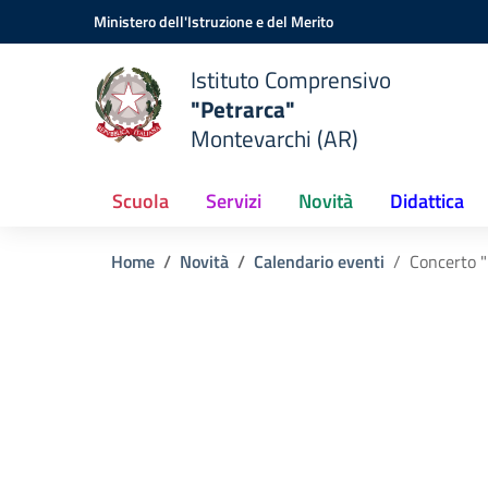
Vai ai contenuti
Vai al menu di navigazione
Vai al footer
Ministero dell'Istruzione e del Merito
Istituto Comprensivo
"Petrarca"
Montevarchi (AR)
Scuola
Servizi
Novità
Didattica
Home
Novità
Calendario eventi
Concerto "