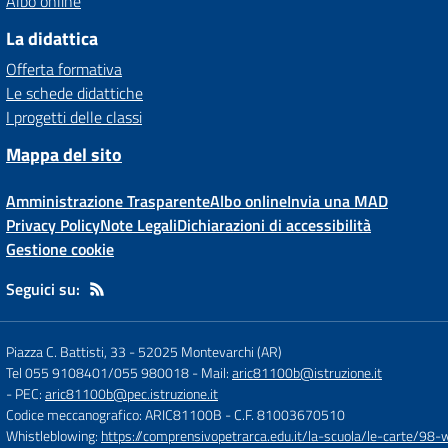
Albo online
La didattica
Offerta formativa
Le schede didattiche
I progetti delle classi
Mappa del sito
Amministrazione Trasparente
Albo online
Invia una MAD
Privacy Policy
Note Legali
Dichiarazioni di accessibilità
Gestione cookie
Seguici su:
Piazza C. Battisti, 33
-
52025 Montevarchi (AR)
Tel 055 9108401/055 980018
- Mail:
aric81100b@istruzione.it
- PEC:
aric81100b@pec.istruzione.it
Codice meccanografico: ARIC81100B
- C.F. 81003670510
Whistleblowing:
https://comprensivopetrarca.edu.it/la-scuola/le-carte/98-