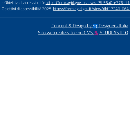
- Obiettivi di accessibilità:
https://form.agid.gov.it/view/af5b56a0-e776
Obiettivi di accessibilità 2025:
https://form.agid.gov.it/view/dbf17240-0
Concept & Design by
Designers Italia
Sito web realizzato con CMS
SCUOLASTICO