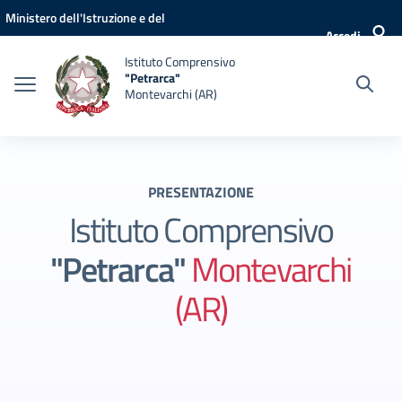
Vai ai contenuti
Vai al menu di navigazione
Vai al footer
Ministero dell'Istruzione e del
Accedi
Merito
Istituto Comprensivo
"Petrarca"
Montevarchi (AR)
PRESENTAZIONE
Istituto Comprensivo
"Petrarca"
Montevarchi
(AR)