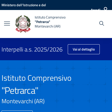
Vai ai contenuti
Vai al menu di navigazione
Vai al footer
Ministero dell'Istruzione e del
Accedi
Merito
Istituto Comprensivo
"Petrarca"
Montevarchi (AR)
Interpelli a.s. 2025/2026
Vai al dettaglio
Istituto Comprensivo
"Petrarca"
Montevarchi (AR)