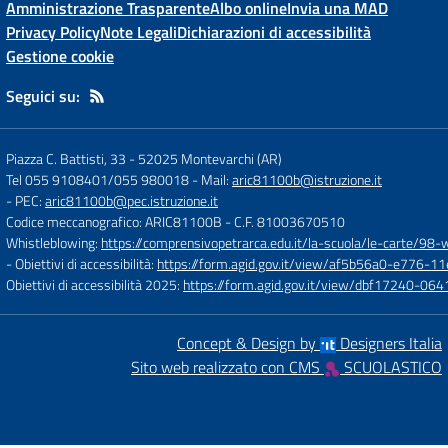
Amministrazione Trasparente
Albo online
Invia una MAD
Privacy Policy
Note Legali
Dichiarazioni di accessibilità
Gestione cookie
Seguici su:
Piazza C. Battisti, 33
-
52025 Montevarchi (AR)
Tel 055 9108401/055 980018
- Mail:
aric81100b@istruzione.it
- PEC:
aric81100b@pec.istruzione.it
Codice meccanografico: ARIC81100B
- C.F. 81003670510
Whistleblowing:
https://comprensivopetrarca.edu.it/la-scuola/le-carte/98-
- Obiettivi di accessibilità:
https://form.agid.gov.it/view/af5b56a0-e776
Obiettivi di accessibilità 2025:
https://form.agid.gov.it/view/dbf17240-0
Concept & Design by
Designers Italia
Sito web realizzato con CMS
SCUOLASTICO