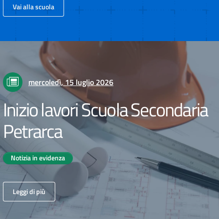
Vai alla scuola
mercoledì, 15 luglio 2026
Inizio lavori Scuola Secondaria
Petrarca
Notizia in evidenza
Leggi di più