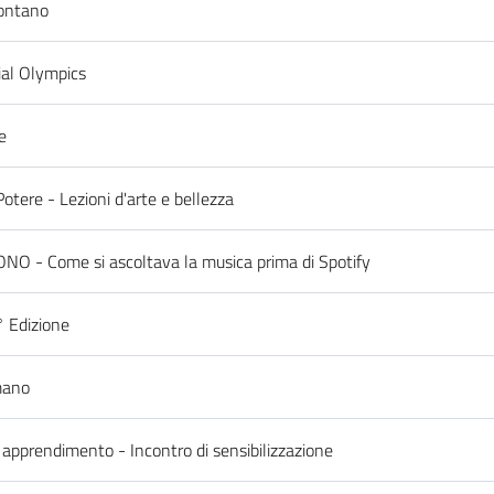
contano
ial Olympics
e
otere - Lezioni d'arte e bellezza
O - Come si ascoltava la musica prima di Spotify
4° Edizione
mano
e apprendimento - Incontro di sensibilizzazione