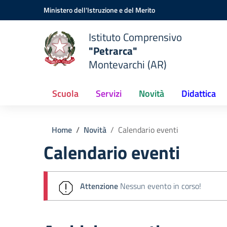
Vai ai contenuti
Vai al menu di navigazione
Vai al footer
Ministero dell'Istruzione e del Merito
Istituto Comprensivo
"Petrarca"
Montevarchi (AR)
Scuola
Servizi
Novità
Didattica
Home
Novità
Calendario eventi
Calendario eventi
Attenzione
Nessun evento in corso!