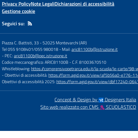
Privacy Policy
Note Legali
Dichiarazioni di accessibilità
Gestione cookie
Seguici su:
Piazza C. Battisti, 33
-
52025 Montevarchi (AR)
Tel 055 9108401/055 980018
- Mail:
aric81100b@istruzione.it
- PEC:
aric81100b@pec.istruzione.it
Codice meccanografico: ARIC81100B
- C.F. 81003670510
Whistleblowing:
https://comprensivopetrarca.edu.it/la-scuola/le-carte/98-
- Obiettivi di accessibilità:
https://form.agid.gov.it/view/af5b56a0-e776
Obiettivi di accessibilità 2025:
https://form.agid.gov.it/view/dbf17240-0
Concept & Design by
Designers Italia
Sito web realizzato con CMS
SCUOLASTICO