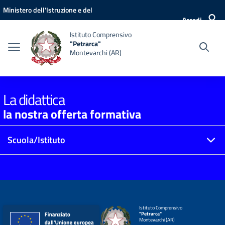
Vai ai contenuti
Vai al menu di navigazione
Vai al footer
Ministero dell'Istruzione e del
Accedi
Merito
Istituto Comprensivo
"Petrarca"
Montevarchi (AR)
La didattica
la nostra offerta formativa
Scuola/Istituto
Istituto Comprensivo
"Petrarca"
Montevarchi (AR)