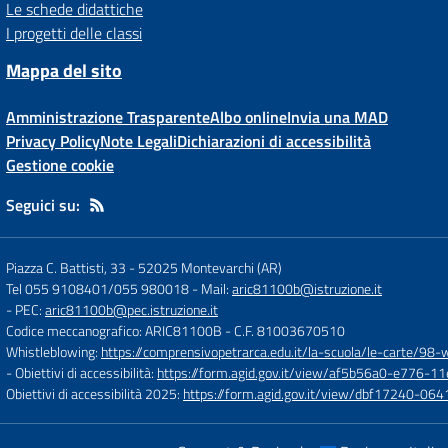
Le schede didattiche
I progetti delle classi
Mappa del sito
Amministrazione Trasparente
Albo online
Invia una MAD
Privacy Policy
Note Legali
Dichiarazioni di accessibilità
Gestione cookie
Seguici su:
Piazza C. Battisti, 33
-
52025 Montevarchi (AR)
Tel 055 9108401/055 980018
- Mail:
aric81100b@istruzione.it
- PEC:
aric81100b@pec.istruzione.it
Codice meccanografico: ARIC81100B
- C.F. 81003670510
Whistleblowing:
https://comprensivopetrarca.edu.it/la-scuola/le-carte/98-
- Obiettivi di accessibilità:
https://form.agid.gov.it/view/af5b56a0-e776
Obiettivi di accessibilità 2025:
https://form.agid.gov.it/view/dbf17240-0