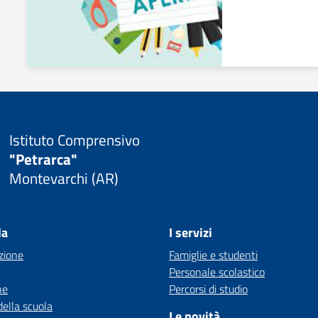
Istituto Comprensivo
"Petrarca"
Montevarchi (AR)
la
I servizi
zione
Famiglie e studenti
Personale scolastico
ne
Percorsi di studio
della scuola
Le novità