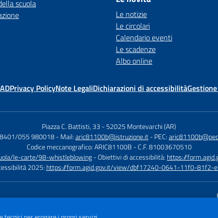
della scuola
Le notizie
azione
Le circolari
Calendario eventi
Le scadenze
Albo online
MAD
Privacy Policy
Note Legali
Dichiarazioni di accessibilità
Gestione
Piazza C. Battisti, 33
-
52025 Montevarchi (AR)
08401/055 980018
- Mail:
aric81100b@istruzione.it
- PEC:
aric81100b@pec.i
Codice meccanografico: ARIC81100B
- C.F. 81003670510
cuola/le-carte/98-whistleblowing
- Obiettivi di accessibilità:
https://form.ag
ccessibilità 2025:
https://form.agid.gov.it/view/dbf17240-0641-11f0-81f2
Sito w
e tecnici per erogare i propri servizi.