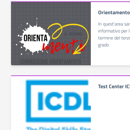
Orientamento
In quest'area sar
informativo per l
termine del terz
grado
Test Center I