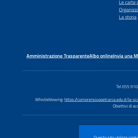
Le carte 
Organizz
La storia
Amministrazione Trasparente
Albo online
Invia una 
Tel 055 91
Whistleblowing:
https://comprensivopetrarca.edu.it/la-s
Obiettivi di a
Questo sito utilizza cooki