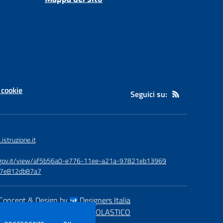
 cookie
Seguici su:
struzione.it
id.gov.it/view/af5b56a0-e776-11ee-a21a-97821eb13969
-e7e812db87a7
Concept & Design by
Designers Italia
eb realizzato con CMS
SCUOLASTICO