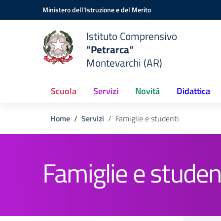
Vai ai contenuti
Vai al menu di navigazione
Vai al footer
Ministero dell'Istruzione e del Merito
Istituto Comprensivo
"Petrarca"
Montevarchi (AR)
Scuola
Servizi
Novità
Didattica
Home
Servizi
Famiglie e studenti
Famiglie e studen