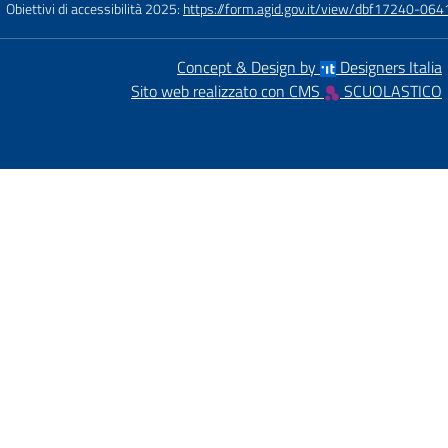
Obiettivi di accessibilità 2025:
https://form.agid.gov.it/view/dbf17240-0
Concept & Design by
Designers Italia
Sito web realizzato con CMS
SCUOLASTICO