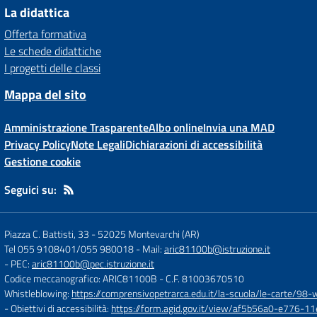
La didattica
Offerta formativa
Le schede didattiche
I progetti delle classi
Mappa del sito
Amministrazione Trasparente
Albo online
Invia una MAD
Privacy Policy
Note Legali
Dichiarazioni di accessibilità
Gestione cookie
Seguici su:
Piazza C. Battisti, 33
-
52025 Montevarchi (AR)
Tel 055 9108401/055 980018
- Mail:
aric81100b@istruzione.it
- PEC:
aric81100b@pec.istruzione.it
Codice meccanografico: ARIC81100B
- C.F. 81003670510
Whistleblowing:
https://comprensivopetrarca.edu.it/la-scuola/le-carte/98-
- Obiettivi di accessibilità:
https://form.agid.gov.it/view/af5b56a0-e776