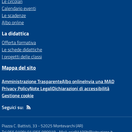
Le circolari
Calendario eventi
Le scadenze
Albo online
La didattica
Offerta formativa
Le schede didattiche
I progetti delle classi
Mappa del sito
Amministrazione Trasparente
Albo online
Invia una MAD
Privacy Policy
Note Legali
Dichiarazioni di accessibilità
Gestione cookie
Seguici su:
Piazza C. Battisti, 33
-
52025 Montevarchi (AR)
Tel 055 9108401/055 980018
- Mail:
aric81100b@istruzione.it