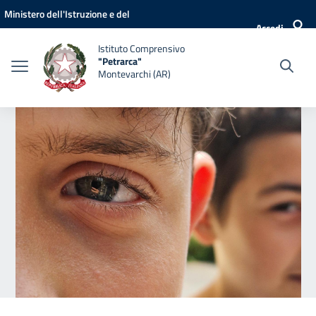
Vai ai contenuti
Vai al menu di navigazione
Vai al footer
Ministero dell'Istruzione e del
Accedi
Merito
Istituto Comprensivo
"Petrarca"
Montevarchi (AR)