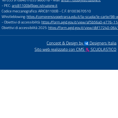
- PEC:
aric81100b@pec.istruzione.it
Codice meccanografico: ARIC81100B
- C.F. 81003670510
Whistleblowing:
https://comprensivopetrarca.edu.it/la-scuola/le-carte/98-
- Obiettivi di accessibilità:
https://form.agid.gov.it/view/af5b56a0-e776
Obiettivi di accessibilità 2025:
https://form.agid.gov.it/view/dbf17240-0
Concept & Design by
Designers Italia
Sito web realizzato con CMS
SCUOLASTICO