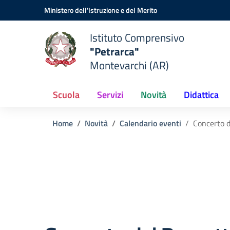
Vai ai contenuti
Vai al menu di navigazione
Vai al footer
Ministero dell'Istruzione e del Merito
Istituto Comprensivo
"Petrarca"
Montevarchi (AR)
Scuola
Servizi
Novità
Didattica
Home
Novità
Calendario eventi
Concerto d