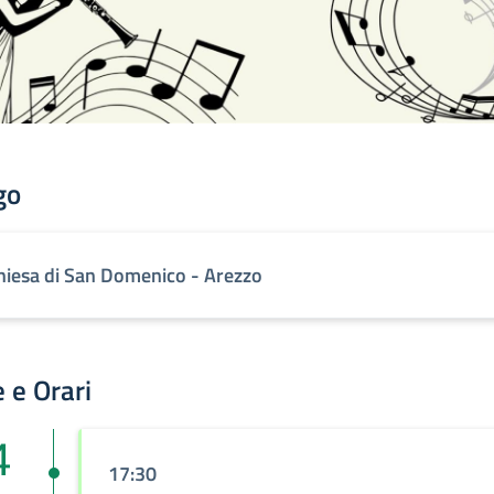
go
hiesa di San Domenico - Arezzo
 e Orari
4
17:30