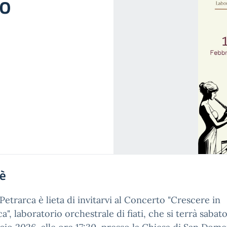
to
'è
. Petrarca è lieta di invitarvi al Concerto "Crescere in
a", laboratorio orchestrale di fiati, che si terrà sabato