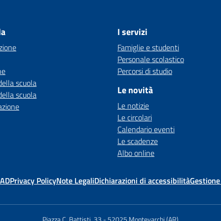
la
I servizi
zione
Famiglie e studenti
Personale scolastico
ne
Percorsi di studio
della scuola
Le novità
della scuola
Le notizie
azione
Le circolari
Calendario eventi
Le scadenze
Albo online
MAD
Privacy Policy
Note Legali
Dichiarazioni di accessibilità
Gestione
Piazza C. Battisti, 33
-
52025 Montevarchi (AR)