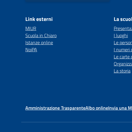
Link esterni
La scuo
MIUR
Presenta
Scuola in Chiaro
I luoghi
Istanze online
Le perso
NoiPA
I numeri 
Le carte 
Organizz
La storia
Amministrazione Trasparente
Albo online
Invia una 