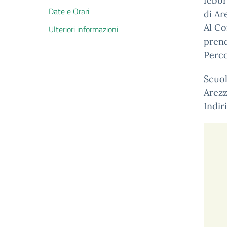
febbr
Date e Orari
di Ar
Al Co
Ulteriori informazioni
prend
Perco
Scuol
Arezz
Indir