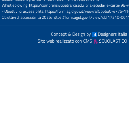
Whistleblowing:
https://comprensivopetrarca.edu.it/la-scuola/le-carte/98-
- Obiettivi di accessibilità:
https://form.agid.gov.it/view/af5b56a0-e776
Obiettivi di accessibilità 2025:
https://form.agid.gov.it/view/dbf17240-0
Concept & Design by
Designers Italia
Sito web realizzato con CMS
SCUOLASTICO