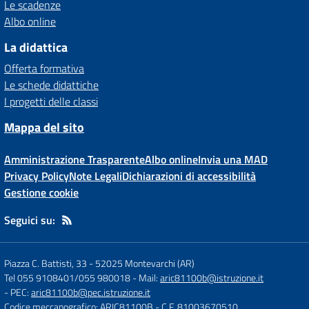
Le scadenze
Albo online
La didattica
Offerta formativa
Le schede didattiche
I progetti delle classi
Mappa del sito
Amministrazione Trasparente
Albo online
Invia una MAD
Privacy Policy
Note Legali
Dichiarazioni di accessibilità
Gestione cookie
Seguici su:
Piazza C. Battisti, 33
-
52025 Montevarchi (AR)
Tel 055 9108401/055 980018
- Mail:
aric81100b@istruzione.it
- PEC:
aric81100b@pec.istruzione.it
Codice meccanografico: ARIC81100B
- C.F. 81003670510