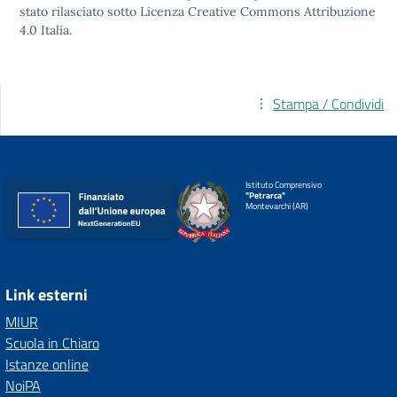
stato rilasciato sotto
Licenza Creative Commons Attribuzione
4.0
Italia.
Stampa / Condividi
Istituto Comprensivo
"Petrarca"
Montevarchi (AR)
Link esterni
MIUR
Scuola in Chiaro
Istanze online
NoiPA