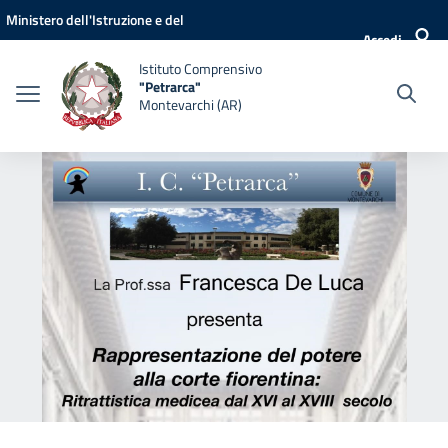
Vai ai contenuti
Vai al menu di navigazione
Vai al footer
Ministero dell'Istruzione e del
Accedi
Merito
Istituto Comprensivo
"Petrarca"
Montevarchi (AR)