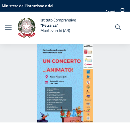
Vai ai contenuti
Vai al menu di navigazione
Vai al footer
Ministero dell'Istruzione e del
Accedi
Merito
Istituto Comprensivo
"Petrarca"
Montevarchi (AR)