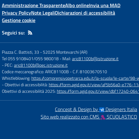
Amministrazione Trasparente
Albo online
Invia una MAD
Privacy Policy
Note Legali
Dichiarazioni di accessibilità
Gestione cookie
Seguici su:
Piazza C. Battisti, 33
-
52025 Montevarchi (AR)
Tel 055 9108401/055 980018
- Mail:
aric81100b@istruzione.it
- PEC:
aric81100b@pec.istruzione.it
Codice meccanografico: ARIC81100B
- C.F. 81003670510
Whistleblowing:
https://comprensivopetrarca.edu.it/la-scuola/le-carte/98-
- Obiettivi di accessibilità:
https://form.agid.gov.it/view/af5b56a0-e776
Obiettivi di accessibilità 2025:
https://form.agid.gov.it/view/dbf17240-0
Concept & Design by
Designers Italia
Sito web realizzato con CMS
SCUOLASTICO