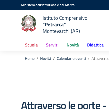
Vai ai contenuti
Vai al menu di navigazione
Vai al footer
Ministero dell'Istruzione e del Merito
Istituto Comprensivo
"Petrarca"
Montevarchi (AR)
Scuola
Servizi
Novità
Didattica
Home
Novità
Calendario eventi
Attraverso
Attraverso le porte - 