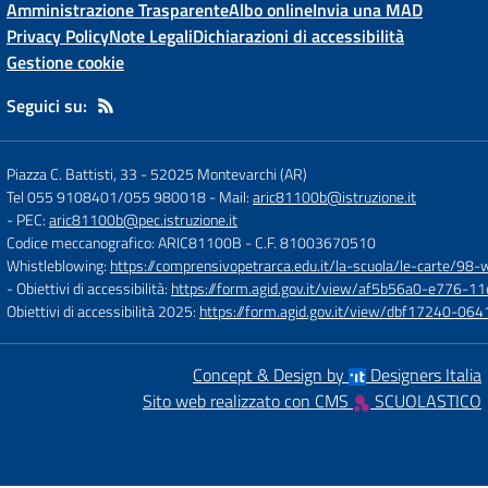
Amministrazione Trasparente
Albo online
Invia una MAD
Privacy Policy
Note Legali
Dichiarazioni di accessibilità
Gestione cookie
Seguici su:
Piazza C. Battisti, 33
-
52025 Montevarchi (AR)
Tel 055 9108401/055 980018
- Mail:
aric81100b@istruzione.it
- PEC:
aric81100b@pec.istruzione.it
Codice meccanografico: ARIC81100B
- C.F. 81003670510
Whistleblowing:
https://comprensivopetrarca.edu.it/la-scuola/le-carte/98-
- Obiettivi di accessibilità:
https://form.agid.gov.it/view/af5b56a0-e776
Obiettivi di accessibilità 2025:
https://form.agid.gov.it/view/dbf17240-0
Concept & Design by
Designers Italia
Sito web realizzato con CMS
SCUOLASTICO