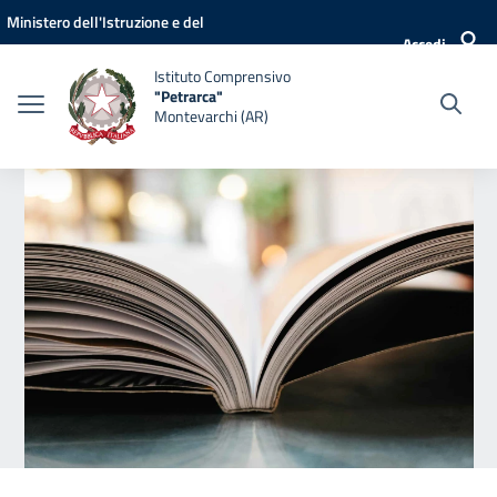
Vai ai contenuti
Vai al menu di navigazione
Vai al footer
Ministero dell'Istruzione e del
Accedi
Merito
Istituto Comprensivo
"Petrarca"
Montevarchi (AR)