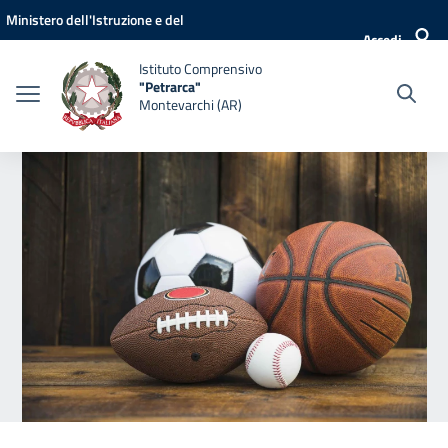
Vai ai contenuti
Vai al menu di navigazione
Vai al footer
Ministero dell'Istruzione e del
Accedi
Merito
Istituto Comprensivo
"Petrarca"
Montevarchi (AR)