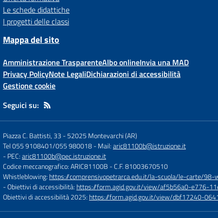
Le schede didattiche
I progetti delle classi
Mappa del sito
Amministrazione Trasparente
Albo online
Invia una MAD
Privacy Policy
Note Legali
Dichiarazioni di accessibilità
Gestione cookie
Seguici su:
Piazza C. Battisti, 33
-
52025 Montevarchi (AR)
Tel 055 9108401/055 980018
- Mail:
aric81100b@istruzione.it
- PEC:
aric81100b@pec.istruzione.it
Codice meccanografico: ARIC81100B
- C.F. 81003670510
Whistleblowing:
https://comprensivopetrarca.edu.it/la-scuola/le-carte/98-
- Obiettivi di accessibilità:
https://form.agid.gov.it/view/af5b56a0-e776
Obiettivi di accessibilità 2025:
https://form.agid.gov.it/view/dbf17240-0