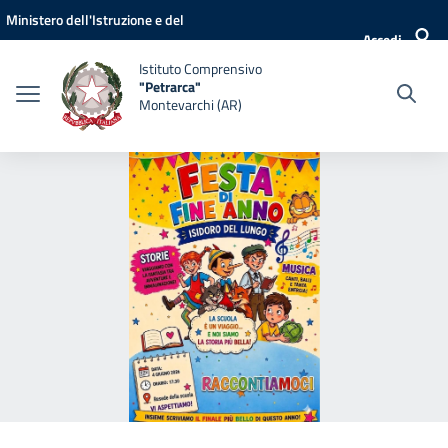
Vai ai contenuti
Vai al menu di navigazione
Vai al footer
Ministero dell'Istruzione e del
Accedi
Merito
Istituto Comprensivo
"Petrarca"
Montevarchi (AR)