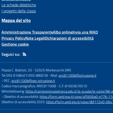
Le schede didattiche
I progetti delle classi
Mappa del sito
Amministrazione Trasparente
Albo online
Invia una MAD
Privacy Policy
Note Legali
Dichiarazioni di accessibilità
Gestione cookie
Seguici su:
Piazza C. Battisti, 33
-
52025 Montevarchi (AR)
Tel 055 9108401/055 980018
- Mail:
aric81100b@istruzione.it
- PEC:
aric81100b@pec.istruzione.it
Codice meccanografico: ARIC81100B
- C.F. 81003670510
Whistleblowing:
https://comprensivopetrarca.edu.it/la-scuola/le-carte/98-
- Obiettivi di accessibilità:
https://form.agid.gov.it/view/af5b56a0-e776
Obiettivi di accessibilità 2025:
https://form.agid.gov.it/view/dbf17240-0