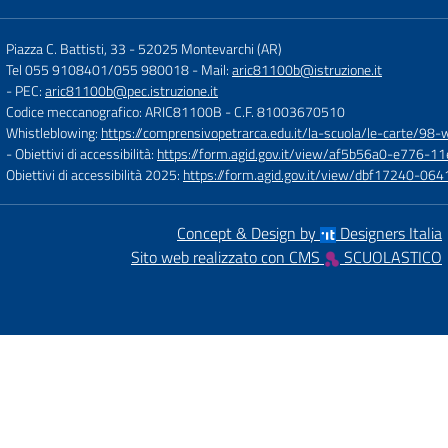
Piazza C. Battisti, 33
-
52025 Montevarchi (AR)
Tel 055 9108401/055 980018
- Mail:
aric81100b@istruzione.it
- PEC:
aric81100b@pec.istruzione.it
Codice meccanografico: ARIC81100B
- C.F. 81003670510
Whistleblowing:
https://comprensivopetrarca.edu.it/la-scuola/le-carte/98-
- Obiettivi di accessibilità:
https://form.agid.gov.it/view/af5b56a0-e776
Obiettivi di accessibilità 2025:
https://form.agid.gov.it/view/dbf17240-0
Concept & Design by
Designers Italia
Sito web realizzato con CMS
SCUOLASTICO