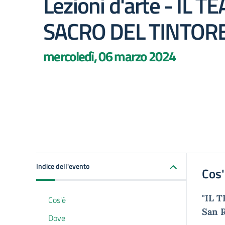
Lezioni d'arte - IL 
SACRO DEL TINTOR
mercoledì, 06 marzo 2024
Indice dell'evento
Cos
"IL 
Cos'è
San R
Dove