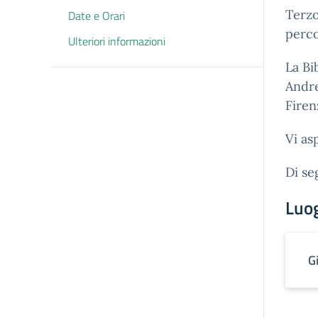
Terzo
Date e Orari
perc
Ulteriori informazioni
La Bi
Andre
Firen
Vi as
Di se
Luo
G