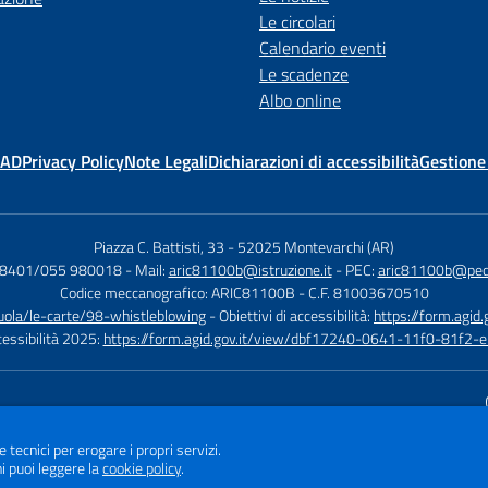
Le circolari
Calendario eventi
Le scadenze
Albo online
MAD
Privacy Policy
Note Legali
Dichiarazioni di accessibilità
Gestione
Piazza C. Battisti, 33
-
52025 Montevarchi (AR)
08401/055 980018
- Mail:
aric81100b@istruzione.it
- PEC:
aric81100b@pec.i
Codice meccanografico: ARIC81100B
- C.F. 81003670510
cuola/le-carte/98-whistleblowing
- Obiettivi di accessibilità:
https://form.ag
ccessibilità 2025:
https://form.agid.gov.it/view/dbf17240-0641-11f0-81f2
Sito w
e tecnici per erogare i propri servizi.
i puoi leggere la
cookie policy
.