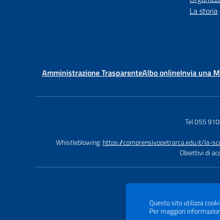
La storia
Amministrazione Trasparente
Albo online
Invia una 
Tel 055 91
Whistleblowing:
https://comprensivopetrarca.edu.it/la-s
Obiettivi di a
Questo sito utilizza cooki
Per maggiori informazion