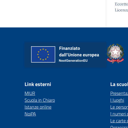
Eccetto
Licenz
Link esterni
La scuo
MIUR
Presenta
Scuola in Chiaro
I luoghi
Istanze online
Le perso
NoiPA
I numeri 
Le carte 
Organizz