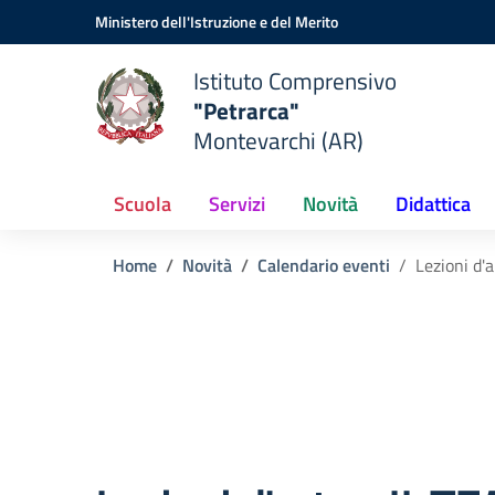
Vai ai contenuti
Vai al menu di navigazione
Vai al footer
Ministero dell'Istruzione e del Merito
Istituto Comprensivo
"Petrarca"
Montevarchi (AR)
Scuola
Servizi
Novità
Didattica
Home
Novità
Calendario eventi
Lezioni d