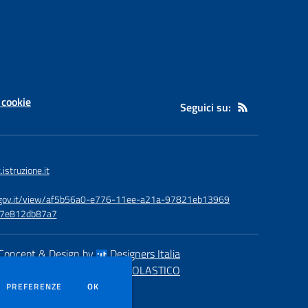
 cookie
Seguici su:
struzione.it
id.gov.it/view/af5b56a0-e776-11ee-a21a-97821eb13969
-e7e812db87a7
Concept & Design by
Designers Italia
eb realizzato con CMS
SCUOLASTICO
DEI COOKIE
PREFERENZE
OK