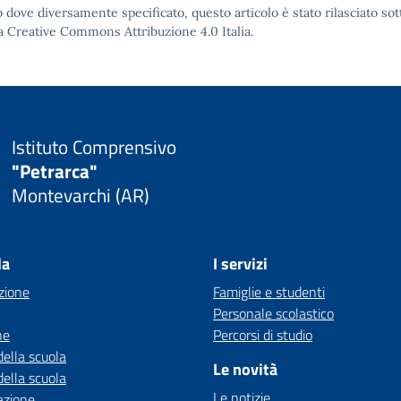
 dove diversamente specificato, questo articolo è stato rilasciato sot
a Creative Commons Attribuzione 4.0
Italia.
Istituto Comprensivo
"Petrarca"
Montevarchi (AR)
la
I servizi
zione
Famiglie e studenti
Personale scolastico
ne
Percorsi di studio
della scuola
Le novità
della scuola
Le notizie
azione