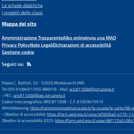
Le schede didattiche
I progetti delle classi
Mappa del sito
Amministrazione Trasparente
Albo online
Invia una MAD
Privacy Policy
Note Legali
Dichiarazioni di accessibilità
Gestione cookie
Seguici su:
Piazza C. Battisti, 33
-
52025 Montevarchi (AR)
Tel 055 9108401/055 980018
- Mail:
aric81100b@istruzione.it
- PEC:
aric81100b@pec.istruzione.it
Codice meccanografico: ARIC81100B
- C.F. 81003670510
Whistleblowing:
https://comprensivopetrarca.edu.it/la-scuola/le-carte/98-
- Obiettivi di accessibilità:
https://form.agid.gov.it/view/af5b56a0-e776
Obiettivi di accessibilità 2025:
https://form.agid.gov.it/view/dbf17240-0