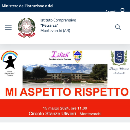
Vai ai contenuti
Vai al menu di navigazione
Vai al footer
Ministero dell'Istruzione e del
Accedi
Merito
Istituto Comprensivo
"Petrarca"
Montevarchi (AR)