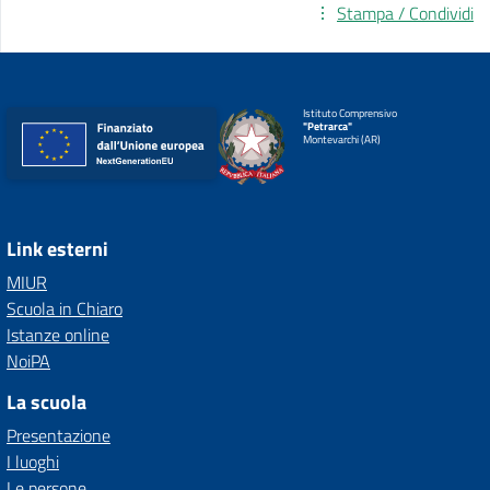
Stampa / Condividi
Istituto Comprensivo
"Petrarca"
Montevarchi (AR)
Link esterni
MIUR
Scuola in Chiaro
Istanze online
NoiPA
La scuola
Presentazione
I luoghi
Le persone