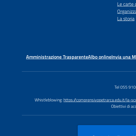
Le carte 
Organizz
La storia
Amministrazione Trasparente
Albo online
Invia una 
Tel 055 91
Whistleblowing:
https://comprensivopetrarca.edu.it/la-s
Obiettivi di a