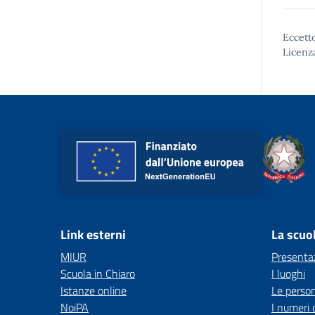
Eccetto
Licenz
Link esterni
La scuo
MIUR
Presenta
Scuola in Chiaro
I luoghi
Istanze online
Le perso
NoiPA
I numeri 