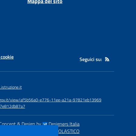
Mappa del sito
 cookie
Seguici su:
struzione.it
id.gov.it/view/af5b56a0-e776-11ee-a21a-97821eb13969
-e7e812db87a7
Concept & Design by
Designers Italia
eb realizzato con CMS
SCUOLASTICO