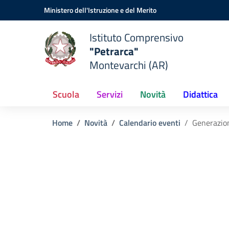
Vai ai contenuti
Vai al menu di navigazione
Vai al footer
Ministero dell'Istruzione e del Merito
Istituto Comprensivo
"Petrarca"
Montevarchi (AR)
Scuola
Servizi
Novità
Didattica
Home
Novità
Calendario eventi
Generazio