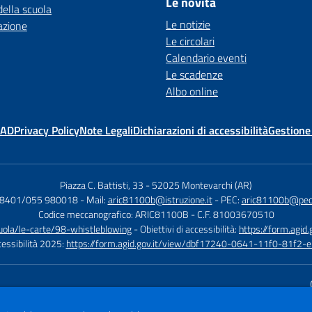
Le novità
della scuola
Le notizie
azione
Le circolari
Calendario eventi
Le scadenze
Albo online
MAD
Privacy Policy
Note Legali
Dichiarazioni di accessibilità
Gestione
Piazza C. Battisti, 33
-
52025 Montevarchi (AR)
08401/055 980018
- Mail:
aric81100b@istruzione.it
- PEC:
aric81100b@pec.i
Codice meccanografico: ARIC81100B
- C.F. 81003670510
cuola/le-carte/98-whistleblowing
- Obiettivi di accessibilità:
https://form.ag
ccessibilità 2025:
https://form.agid.gov.it/view/dbf17240-0641-11f0-81f2
Sito w