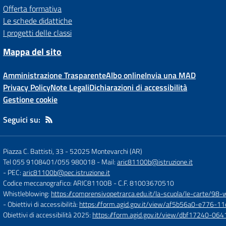
Offerta formativa
Le schede didattiche
I progetti delle classi
Mappa del sito
Amministrazione Trasparente
Albo online
Invia una MAD
Privacy Policy
Note Legali
Dichiarazioni di accessibilità
Gestione cookie
Seguici su:
Piazza C. Battisti, 33
-
52025 Montevarchi (AR)
Tel 055 9108401/055 980018
- Mail:
aric81100b@istruzione.it
- PEC:
aric81100b@pec.istruzione.it
Codice meccanografico: ARIC81100B
- C.F. 81003670510
Whistleblowing:
https://comprensivopetrarca.edu.it/la-scuola/le-carte/98-
- Obiettivi di accessibilità:
https://form.agid.gov.it/view/af5b56a0-e776
Obiettivi di accessibilità 2025:
https://form.agid.gov.it/view/dbf17240-0