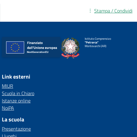
Stampa / Condividi
Istituto Comprensivo
"Petrarca"
Montevarchi (AR)
Link esterni
MIUR
Scuola in Chiaro
Istanze online
NoiPA
La scuola
Presentazione
I luoghi