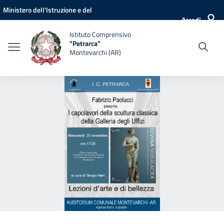
Vai ai contenuti
Vai al menu di navigazione
Vai al footer
Ministero dell'Istruzione e del
Accedi
Merito
Istituto Comprensivo
"Petrarca"
Montevarchi (AR)