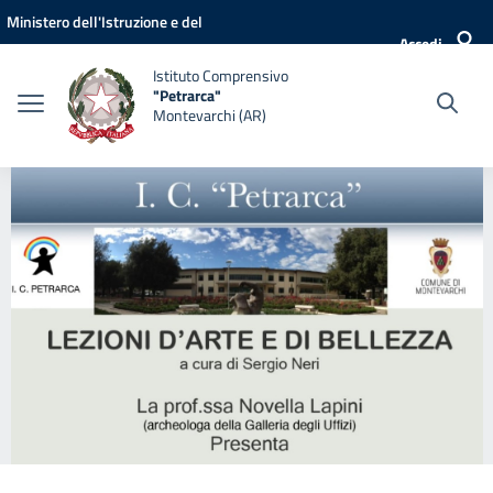
Vai ai contenuti
Vai al menu di navigazione
Vai al footer
Ministero dell'Istruzione e del
Accedi
Merito
Istituto Comprensivo
"Petrarca"
Montevarchi (AR)