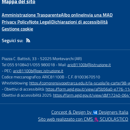
Mappa del sito
Amministrazione Trasparente
Albo online
Invia una MAD
Privacy Policy
Note Legali
Dichiarazioni di accessibilità
Gestione cookie
Seguici su:
Piazza C. Battisti, 33
-
52025 Montevarchi (AR)
Tel 055 9108401/055 980018
- Mail:
aric81100b@istruzione.it
- PEC:
aric81100b@pec.istruzione.it
Codice meccanografico: ARIC81100B
- C.F. 81003670510
Whistleblowing:
https://comprensivopetrarca.edu.it/la-scuola/le-carte/98-
- Obiettivi di accessibilità:
https://form.agid.gov.it/view/af5b56a0-e776
Obiettivi di accessibilità 2025:
https://form.agid.gov.it/view/dbf17240-0
Concept & Design by
Designers Italia
Sito web realizzato con CMS
SCUOLASTICO