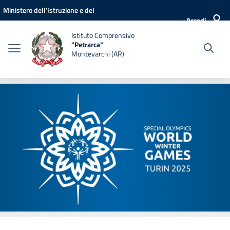
Vai ai contenuti
Vai al menu di navigazione
Vai al footer
Ministero dell'Istruzione e del
Accedi
Merito
Istituto Comprensivo
"Petrarca"
Montevarchi (AR)