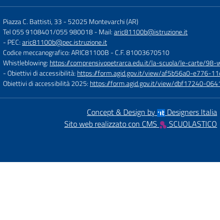
Piazza C. Battisti, 33
-
52025 Montevarchi (AR)
Tel 055 9108401/055 980018
- Mail:
aric81100b@istruzione.it
- PEC:
aric81100b@pec.istruzione.it
Codice meccanografico: ARIC81100B
- C.F. 81003670510
Whistleblowing:
https://comprensivopetrarca.edu.it/la-scuola/le-carte/98-
- Obiettivi di accessibilità:
https://form.agid.gov.it/view/af5b56a0-e776
Obiettivi di accessibilità 2025:
https://form.agid.gov.it/view/dbf17240-0
Concept & Design by
Designers Italia
Sito web realizzato con CMS
SCUOLASTICO