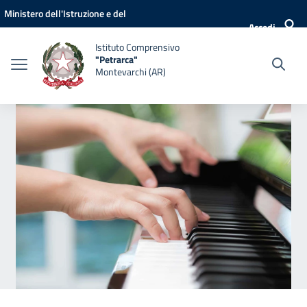
Vai ai contenuti
Vai al menu di navigazione
Vai al footer
Ministero dell'Istruzione e del
Accedi
Merito
Istituto Comprensivo
"Petrarca"
Montevarchi (AR)