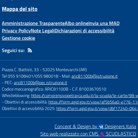
Mappa del sito
Amministrazione Trasparente
Albo online
Invia una MAD
Privacy Policy
Note Legali
Dichiarazioni di accessibilità
Gestione cookie
Seguici su:
Piazza C. Battisti, 33
-
52025 Montevarchi (AR)
Tel 055 9108401/055 980018
- Mail:
aric81100b@istruzione.it
- PEC:
aric81100b@pec.istruzione.it
Codice meccanografico: ARIC81100B
- C.F. 81003670510
Whistleblowing:
https://comprensivopetrarca.edu.it/la-scuola/le-carte/98-
- Obiettivi di accessibilità:
https://form.agid.gov.it/view/af5b56a0-e776
Obiettivi di accessibilità 2025:
https://form.agid.gov.it/view/dbf17240-0
Concept & Design by
Designers Italia
Sito web realizzato con CMS
SCUOLASTICO