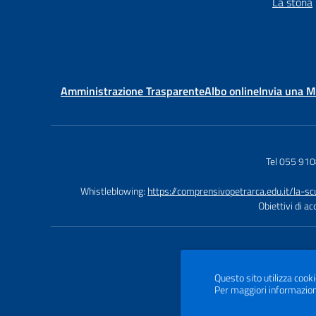
La storia
Amministrazione Trasparente
Albo online
Invia una 
Tel 055 91
Whistleblowing:
https://comprensivopetrarca.edu.it/la-s
Obiettivi di a
Questo sito utilizza cooki
Per maggiori informazion