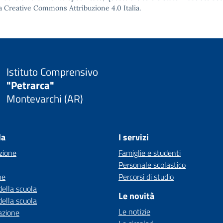
a Creative Commons Attribuzione 4.0
Italia.
Istituto Comprensivo
"Petrarca"
Montevarchi (AR)
la
I servizi
zione
Famiglie e studenti
Personale scolastico
ne
Percorsi di studio
della scuola
Le novità
della scuola
Le notizie
azione