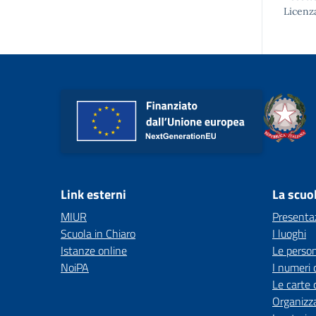
Licenz
Link esterni
La scuo
MIUR
Presenta
Scuola in Chiaro
I luoghi
Istanze online
Le perso
NoiPA
I numeri 
Le carte 
Organizz