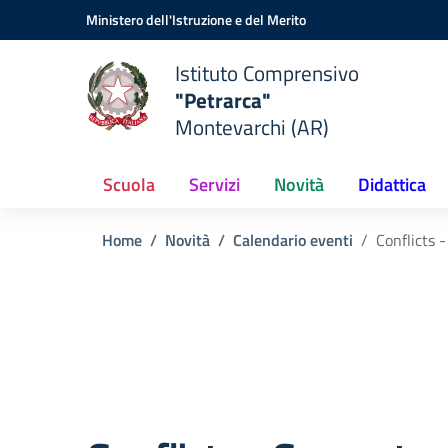
Vai ai contenuti
Vai al menu di navigazione
Vai al footer
Ministero dell'Istruzione e del Merito
Istituto Comprensivo
"Petrarca"
Montevarchi (AR)
Scuola
Servizi
Novità
Didattica
Home
Novità
Calendario eventi
Conflicts 