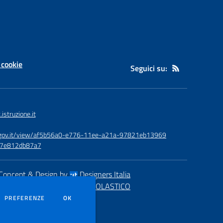
 cookie
Seguici su:
struzione.it
id.gov.it/view/af5b56a0-e776-11ee-a21a-97821eb13969
-e7e812db87a7
Concept & Design by
Designers Italia
eb realizzato con CMS
SCUOLASTICO
DEI COOKIE
PREFERENZE
OK