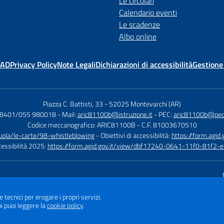
Le circolari
Calendario eventi
Le scadenze
Albo online
MAD
Privacy Policy
Note Legali
Dichiarazioni di accessibilità
Gestione
Piazza C. Battisti, 33
-
52025 Montevarchi (AR)
08401/055 980018
- Mail:
aric81100b@istruzione.it
- PEC:
aric81100b@pec.i
Codice meccanografico: ARIC81100B
- C.F. 81003670510
cuola/le-carte/98-whistleblowing
- Obiettivi di accessibilità:
https://form.ag
ccessibilità 2025:
https://form.agid.gov.it/view/dbf17240-0641-11f0-81f2
Sito w
e tecnici per erogare i propri servizi.
i puoi leggere la
cookie policy
.