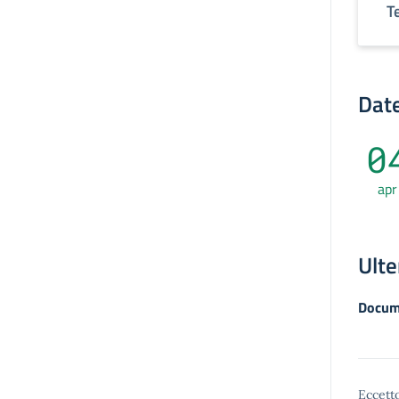
T
Date
0
apr
Ulte
Docum
Eccetto