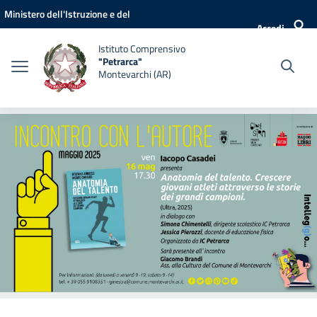
Vai ai contenuti
Vai al menu di navigazione
Vai al footer
Ministero dell'Istruzione e del
Accedi
Merito
Istituto Comprensivo
"Petrarca"
Montevarchi (AR)