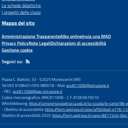
Le schede didattiche
I progetti delle classi
Mappa del sito
Amministrazione Trasparente
Albo online
Invia una MAD
Privacy Policy
Note Legali
Dichiarazioni di accessibilità
Gestione cookie
Seguici su:
Piazza C. Battisti, 33
-
52025 Montevarchi (AR)
Tel 055 9108401/055 980018
- Mail:
aric81100b@istruzione.it
- PEC:
aric81100b@pec.istruzione.it
Codice meccanografico: ARIC81100B
- C.F. 81003670510
Whistleblowing:
https://comprensivopetrarca.edu.it/la-scuola/le-carte/98-
- Obiettivi di accessibilità:
https://form.agid.gov.it/view/af5b56a0-e776
Obiettivi di accessibilità 2025:
https://form.agid.gov.it/view/dbf17240-0