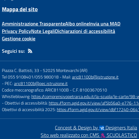
Mappa del sito
Amministrazione Trasparente
Albo online
Invia una MAD
Privacy Policy
Note Legali
Dichiarazioni di accessibilità
Gestione cookie
Seguici su:
Piazza C. Battisti, 33
-
52025 Montevarchi (AR)
Tel 055 9108401/055 980018
- Mail:
aric81100b@istruzione.it
- PEC:
aric81100b@pec.istruzione.it
Codice meccanografico: ARIC81100B
- C.F. 81003670510
Whistleblowing:
https://comprensivopetrarca.edu.it/la-scuola/le-carte/98-
- Obiettivi di accessibilità:
https://form.agid.gov.it/view/af5b56a0-e776
Obiettivi di accessibilità 2025:
https://form.agid.gov.it/view/dbf17240-0
Concept & Design by
Designers Italia
Sito web realizzato con CMS
SCUOLASTICO