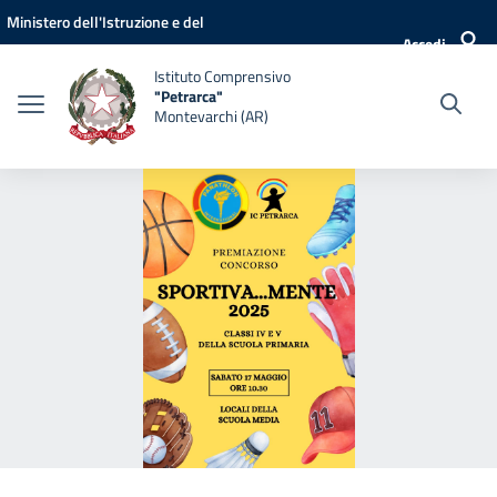
Vai ai contenuti
Vai al menu di navigazione
Vai al footer
Ministero dell'Istruzione e del
Accedi
Merito
Istituto Comprensivo
"Petrarca"
Montevarchi (AR)