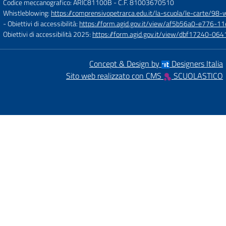
Codice meccanografico: ARIC81100B
- C.F. 81003670510
Whistleblowing:
https://comprensivopetrarca.edu.it/la-scuola/le-carte/98-
- Obiettivi di accessibilità:
https://form.agid.gov.it/view/af5b56a0-e776
Obiettivi di accessibilità 2025:
https://form.agid.gov.it/view/dbf17240-0
Concept & Design by
Designers Italia
Sito web realizzato con CMS
SCUOLASTICO