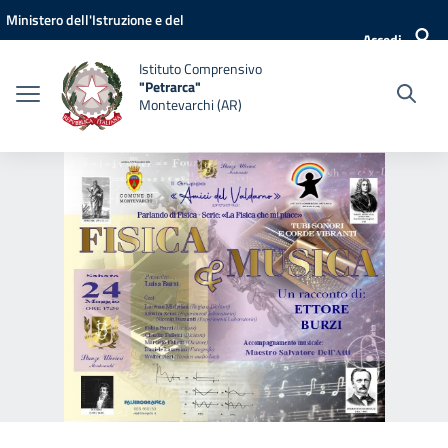
Vai ai contenuti
Vai al menu di navigazione
Vai al footer
Ministero dell'Istruzione e del
Accedi
Merito
Istituto Comprensivo
"Petrarca"
Montevarchi (AR)