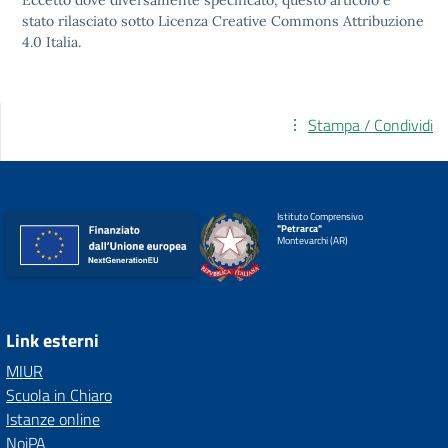
Eccetto dove diversamente specificato, questo articolo è
stato rilasciato sotto
Licenza Creative Commons Attribuzione
4.0
Italia.
Stampa / Condividi
Istituto Comprensivo
"Petrarca"
Montevarchi (AR)
Link esterni
MIUR
Scuola in Chiaro
Istanze online
NoiPA