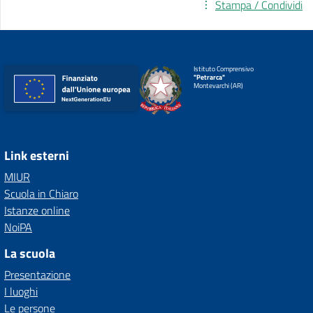
Stampa / Condividi
Istituto Comprensivo
"Petrarca"
Montevarchi (AR)
Link esterni
MIUR
Scuola in Chiaro
Istanze online
NoiPA
La scuola
Presentazione
I luoghi
Le persone