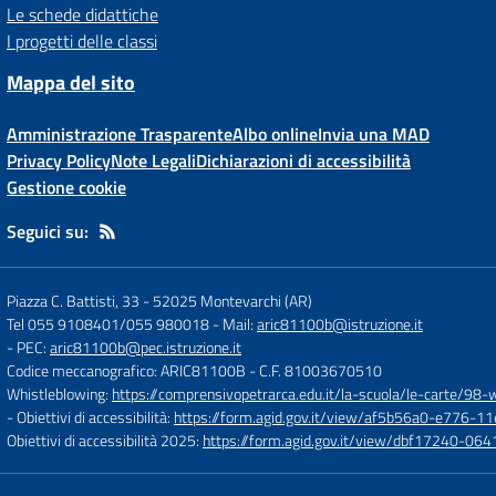
Le schede didattiche
I progetti delle classi
Mappa del sito
Amministrazione Trasparente
Albo online
Invia una MAD
Privacy Policy
Note Legali
Dichiarazioni di accessibilità
Gestione cookie
Seguici su:
Piazza C. Battisti, 33
-
52025 Montevarchi (AR)
Tel 055 9108401/055 980018
- Mail:
aric81100b@istruzione.it
- PEC:
aric81100b@pec.istruzione.it
Codice meccanografico: ARIC81100B
- C.F. 81003670510
Whistleblowing:
https://comprensivopetrarca.edu.it/la-scuola/le-carte/98-
- Obiettivi di accessibilità:
https://form.agid.gov.it/view/af5b56a0-e776
Obiettivi di accessibilità 2025:
https://form.agid.gov.it/view/dbf17240-0