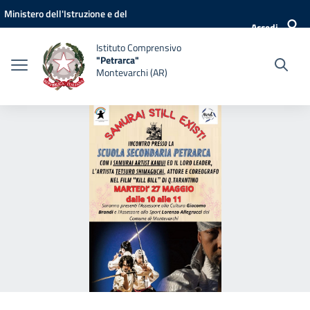
Vai ai contenuti
Vai al menu di navigazione
Vai al footer
Ministero dell'Istruzione e del
Accedi
Merito
Istituto Comprensivo
"Petrarca"
Montevarchi (AR)