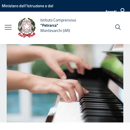
Vai ai contenuti
Vai al menu di navigazione
Vai al footer
Ministero dell'Istruzione e del
Accedi
Merito
Istituto Comprensivo
"Petrarca"
Montevarchi (AR)