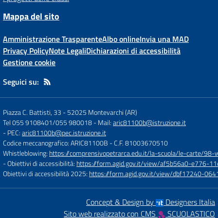
Mappa del sito
Amministrazione Trasparente
Albo online
Invia una MAD
Privacy Policy
Note Legali
Dichiarazioni di accessibilità
Gestione cookie
Seguici su:
Piazza C. Battisti, 33
-
52025 Montevarchi (AR)
Tel 055 9108401/055 980018
- Mail:
aric81100b@istruzione.it
- PEC:
aric81100b@pec.istruzione.it
Codice meccanografico: ARIC81100B
- C.F. 81003670510
Whistleblowing:
https://comprensivopetrarca.edu.it/la-scuola/le-carte/98-
- Obiettivi di accessibilità:
https://form.agid.gov.it/view/af5b56a0-e776
Obiettivi di accessibilità 2025:
https://form.agid.gov.it/view/dbf17240-0
Concept & Design by
Designers Italia
Sito web realizzato con CMS
SCUOLASTICO