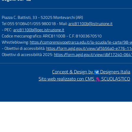
Piazza C. Battisti, 33
-
52025 Montevarchi (AR)
Tel 055 9108401/055 980018
- Mail:
aric81100b@istruzione.it
- PEC:
aric81100b@pec.istruzione.it
Codice meccanografico: ARIC81100B
- C.F. 81003670510
Whistleblowing:
https://comprensivopetrarca.edu.it/la-scuola/le-carte/98-
- Obiettivi di accessibilità:
https://form.agid.gov.it/view/af5b56a0-e776
Obiettivi di accessibilità 2025:
https://form.agid.gov.it/view/dbf17240-0
Concept & Design by
Designers Italia
Sito web realizzato con CMS
SCUOLASTICO