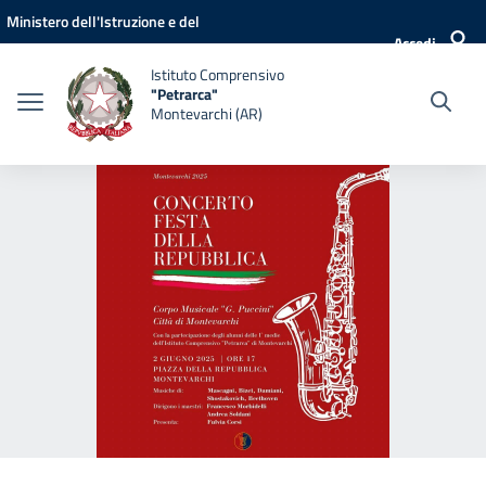
Vai ai contenuti
Vai al menu di navigazione
Vai al footer
Ministero dell'Istruzione e del
Accedi
Merito
Istituto Comprensivo
"Petrarca"
Montevarchi (AR)