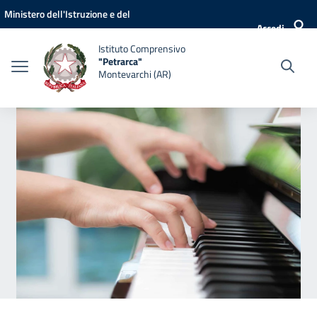
Vai ai contenuti
Vai al menu di navigazione
Vai al footer
Ministero dell'Istruzione e del
Accedi
Merito
Istituto Comprensivo
"Petrarca"
Montevarchi (AR)