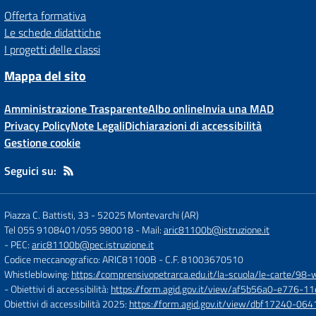
Offerta formativa
Le schede didattiche
I progetti delle classi
Mappa del sito
Amministrazione Trasparente
Albo online
Invia una MAD
Privacy Policy
Note Legali
Dichiarazioni di accessibilità
Gestione cookie
Seguici su:
Piazza C. Battisti, 33
-
52025 Montevarchi (AR)
Tel 055 9108401/055 980018
- Mail:
aric81100b@istruzione.it
- PEC:
aric81100b@pec.istruzione.it
Codice meccanografico: ARIC81100B
- C.F. 81003670510
Whistleblowing:
https://comprensivopetrarca.edu.it/la-scuola/le-carte/98-
- Obiettivi di accessibilità:
https://form.agid.gov.it/view/af5b56a0-e776
Obiettivi di accessibilità 2025:
https://form.agid.gov.it/view/dbf17240-0