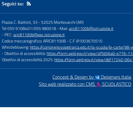
Seguici su:
Piazza C. Battisti, 33
-
52025 Montevarchi (AR)
Tel 055 9108401/055 980018
- Mail:
aric81100b@istruzione.it
- PEC:
aric81100b@pec.istruzione.it
Codice meccanografico: ARIC81100B
- C.F. 81003670510
Whistleblowing:
https://comprensivopetrarca.edu.it/la-scuola/le-carte/98-
- Obiettivi di accessibilità:
https://form.agid.gov.it/view/af5b56a0-e776
Obiettivi di accessibilità 2025:
https://form.agid.gov.it/view/dbf17240-0
Concept & Design by
Designers Italia
Sito web realizzato con CMS
SCUOLASTICO