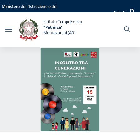
Vai ai contenuti
Vai al menu di navigazione
Vai al footer
Ministero dell'Istruzione e del
Accedi
Merito
Istituto Comprensivo
"Petrarca"
Montevarchi (AR)