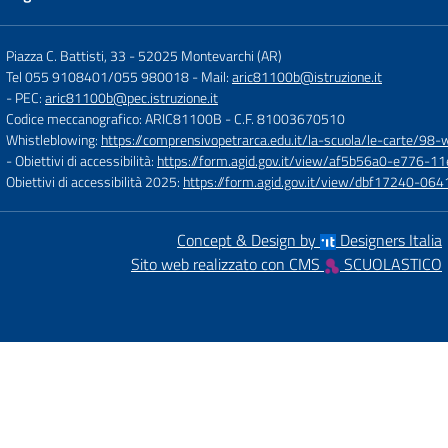
Piazza C. Battisti, 33
-
52025 Montevarchi (AR)
Tel 055 9108401/055 980018
- Mail:
aric81100b@istruzione.it
- PEC:
aric81100b@pec.istruzione.it
Codice meccanografico: ARIC81100B
- C.F. 81003670510
Whistleblowing:
https://comprensivopetrarca.edu.it/la-scuola/le-carte/98-
- Obiettivi di accessibilità:
https://form.agid.gov.it/view/af5b56a0-e776
Obiettivi di accessibilità 2025:
https://form.agid.gov.it/view/dbf17240-0
Concept & Design by
Designers Italia
Sito web realizzato con CMS
SCUOLASTICO