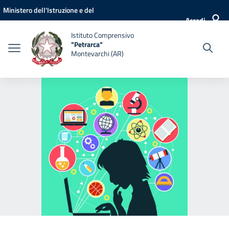
Vai ai contenuti
Vai al menu di navigazione
Vai al footer
Ministero dell'Istruzione e del
Accedi
Merito
Istituto Comprensivo
"Petrarca"
Montevarchi (AR)