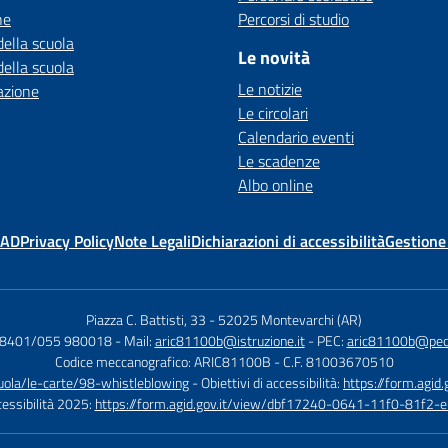
ne
Percorsi di studio
della scuola
Le novità
della scuola
Le notizie
azione
Le circolari
Calendario eventi
Le scadenze
Albo online
MAD
Privacy Policy
Note Legali
Dichiarazioni di accessibilità
Gestione
Piazza C. Battisti, 33
-
52025 Montevarchi (AR)
08401/055 980018
- Mail:
aric81100b@istruzione.it
- PEC:
aric81100b@pec.i
Codice meccanografico: ARIC81100B
- C.F. 81003670510
cuola/le-carte/98-whistleblowing
- Obiettivi di accessibilità:
https://form.ag
ccessibilità 2025:
https://form.agid.gov.it/view/dbf17240-0641-11f0-81f2