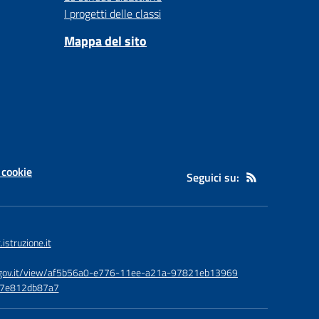
I progetti delle classi
Mappa del sito
 cookie
Seguici su:
struzione.it
id.gov.it/view/af5b56a0-e776-11ee-a21a-97821eb13969
-e7e812db87a7