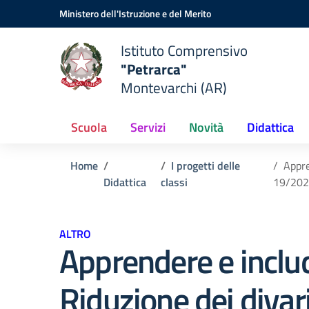
Vai ai contenuti
Vai al menu di navigazione
Vai al footer
Ministero dell'Istruzione e del Merito
Istituto Comprensivo
"Petrarca"
Montevarchi (AR)
Scuola
Servizi
Novità
Didattica
Home
I progetti delle
Appre
Didattica
classi
19/202
ALTRO
Apprendere e inclu
Riduzione dei divari