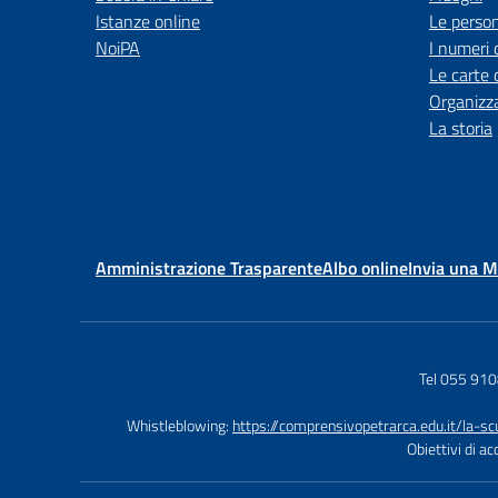
Istanze online
Le perso
NoiPA
I numeri 
Le carte 
Organizz
La storia
Amministrazione Trasparente
Albo online
Invia una 
Tel 055 91
Whistleblowing:
https://comprensivopetrarca.edu.it/la-s
Obiettivi di a