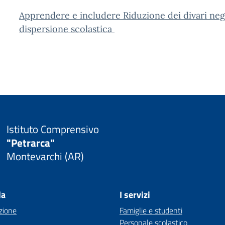
Apprendere e includere Riduzione dei divari neg
dispersione scolastica
Istituto Comprensivo
"Petrarca"
Montevarchi (AR)
la
I servizi
zione
Famiglie e studenti
Personale scolastico