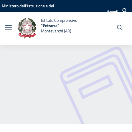
Vai ai contenuti
Vai al menu di navigazione
Vai al footer
Ministero dell'Istruzione e del
Accedi
Merito
Istituto Comprensivo
"Petrarca"
Montevarchi (AR)