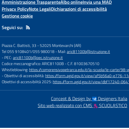
Amministrazione Trasparente
Albo online
Invia una MAD
Privacy Policy
Note Legali
Dichiarazioni di accessibilità
Gestione cookie
Seguici su:
Piazza C. Battisti, 33
-
52025 Montevarchi (AR)
Tel 055 9108401/055 980018
- Mail:
aric81100b@istruzione.it
- PEC:
aric81100b@pec.istruzione.it
Codice meccanografico: ARIC81100B
- C.F. 81003670510
Whistleblowing:
https://comprensivopetrarca.edu.it/la-scuola/le-carte/98-
- Obiettivi di accessibilità:
https://form.agid.gov.it/view/af5b56a0-e776
Obiettivi di accessibilità 2025:
https://form.agid.gov.it/view/dbf17240-0
Concept & Design by
Designers Italia
Sito web realizzato con CMS
SCUOLASTICO