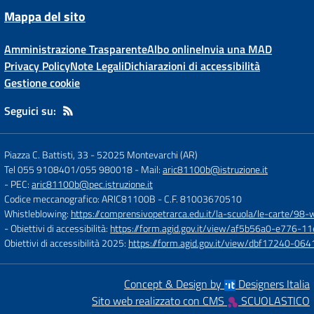
Mappa del sito
Amministrazione Trasparente
Albo online
Invia una MAD
Privacy Policy
Note Legali
Dichiarazioni di accessibilità
Gestione cookie
Seguici su:
Piazza C. Battisti, 33
-
52025 Montevarchi (AR)
Tel 055 9108401/055 980018
- Mail:
aric81100b@istruzione.it
- PEC:
aric81100b@pec.istruzione.it
Codice meccanografico: ARIC81100B
- C.F. 81003670510
Whistleblowing:
https://comprensivopetrarca.edu.it/la-scuola/le-carte/98-
- Obiettivi di accessibilità:
https://form.agid.gov.it/view/af5b56a0-e776
Obiettivi di accessibilità 2025:
https://form.agid.gov.it/view/dbf17240-0
Concept & Design by
Designers Italia
Sito web realizzato con CMS
SCUOLASTICO