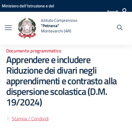
Vai ai contenuti
Vai al menu di navigazione
Vai al footer
Ministero dell'Istruzione e del
Accedi
Merito
Istituto Comprensivo
"Petrarca"
Montevarchi (AR)
Documento programmatico
Apprendere e includere
Riduzione dei divari negli
apprendimenti e contrasto alla
dispersione scolastica (D.M.
19/2024)
Stampa / Condividi