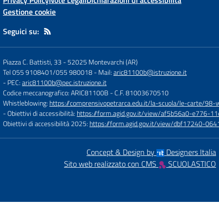
Privacy Policy
Note Legali
Dichiarazioni di accessibilità
Gestione cookie
Seguici su:
Piazza C. Battisti, 33
-
52025 Montevarchi (AR)
Tel 055 9108401/055 980018
- Mail:
aric81100b@istruzione.it
- PEC:
aric81100b@pec.istruzione.it
Codice meccanografico: ARIC81100B
- C.F. 81003670510
Whistleblowing:
https://comprensivopetrarca.edu.it/la-scuola/le-carte/98-
- Obiettivi di accessibilità:
https://form.agid.gov.it/view/af5b56a0-e776
Obiettivi di accessibilità 2025:
https://form.agid.gov.it/view/dbf17240-0
Concept & Design by
Designers Italia
Sito web realizzato con CMS
SCUOLASTICO