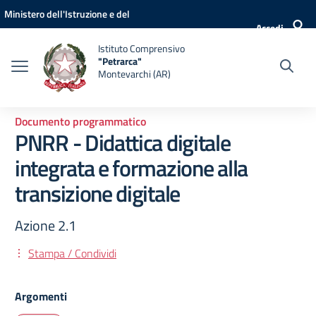
Vai ai contenuti
Vai al menu di navigazione
Vai al footer
Ministero dell'Istruzione e del
Accedi
Merito
Istituto Comprensivo
"Petrarca"
Montevarchi (AR)
Documento programmatico
PNRR - Didattica digitale
integrata e formazione alla
transizione digitale
Azione 2.1
Stampa / Condividi
Argomenti