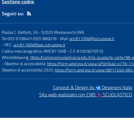
Gestione cookie
Seguici su:
Piazza C. Battisti, 33
-
52025 Montevarchi (AR)
Tel 055 9108401/055 980018
- Mail:
aric81100b@istruzione.it
- PEC:
aric81100b@pec.istruzione.it
Codice meccanografico: ARIC81100B
- C.F. 81003670510
Whistleblowing:
https://comprensivopetrarca.edu.it/la-scuola/le-carte/98-
- Obiettivi di accessibilità:
https://form.agid.gov.it/view/af5b56a0-e776
Obiettivi di accessibilità 2025:
https://form.agid.gov.it/view/dbf17240-0
Concept & Design by
Designers Italia
Sito web realizzato con CMS
SCUOLASTICO