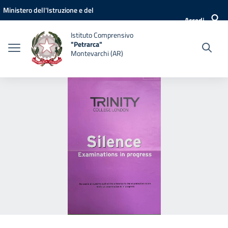
Vai ai contenuti
Vai al menu di navigazione
Vai al footer
Ministero dell'Istruzione e del
Accedi
Merito
Istituto Comprensivo
"Petrarca"
Montevarchi (AR)