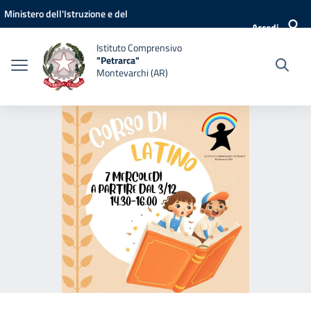
Vai ai contenuti
Vai al menu di navigazione
Vai al footer
Ministero dell'Istruzione e del
Accedi
Merito
Istituto Comprensivo
"Petrarca"
Montevarchi (AR)