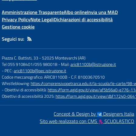
Amministrazione Trasparente
Albo online
Invia una MAD
Privacy Policy
Note Legali
Dichiarazioni di accessibilità
Gestione cookie
Seguici su:
Piazza C. Battisti, 33
-
52025 Montevarchi (AR)
Tel 055 9108401/055 980018
- Mail:
aric81100b@istruzione.it
- PEC:
aric81100b@pec.istruzione.it
Codice meccanografico: ARIC81100B
- C.F. 81003670510
Whistleblowing:
https://comprensivopetrarca.edu.it/la-scuola/le-carte/98-
- Obiettivi di accessibilità:
https://form.agid.gov.it/view/af5b56a0-e776
Obiettivi di accessibilità 2025:
https://form.agid.gov.it/view/dbf17240-0
Concept & Design by
Designers Italia
Sito web realizzato con CMS
SCUOLASTICO