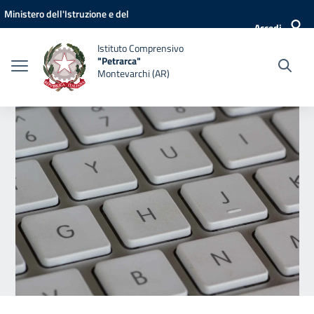
Vai ai contenuti
Vai al menu di navigazione
Vai al footer
Ministero dell'Istruzione e del
Accedi
Merito
Istituto Comprensivo
"Petrarca"
Montevarchi (AR)