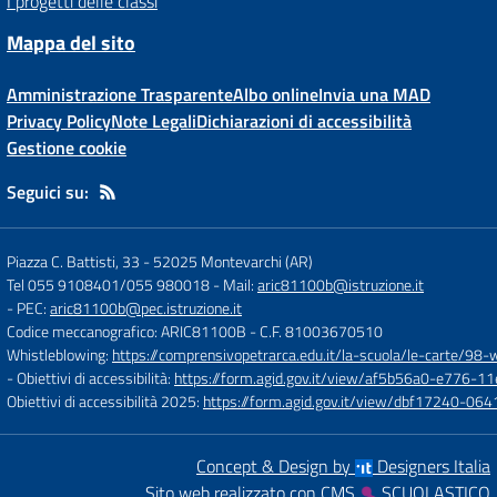
I progetti delle classi
Mappa del sito
Amministrazione Trasparente
Albo online
Invia una MAD
Privacy Policy
Note Legali
Dichiarazioni di accessibilità
Gestione cookie
Seguici su:
Piazza C. Battisti, 33
-
52025 Montevarchi (AR)
Tel 055 9108401/055 980018
- Mail:
aric81100b@istruzione.it
- PEC:
aric81100b@pec.istruzione.it
Codice meccanografico: ARIC81100B
- C.F. 81003670510
Whistleblowing:
https://comprensivopetrarca.edu.it/la-scuola/le-carte/98-
- Obiettivi di accessibilità:
https://form.agid.gov.it/view/af5b56a0-e776
Obiettivi di accessibilità 2025:
https://form.agid.gov.it/view/dbf17240-0
Concept & Design by
Designers Italia
Sito web realizzato con CMS
SCUOLASTICO