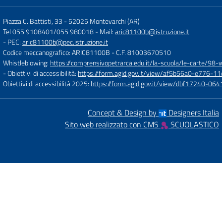
Piazza C. Battisti, 33
-
52025 Montevarchi (AR)
Tel 055 9108401/055 980018
- Mail:
aric81100b@istruzione.it
- PEC:
aric81100b@pec.istruzione.it
Codice meccanografico: ARIC81100B
- C.F. 81003670510
Whistleblowing:
https://comprensivopetrarca.edu.it/la-scuola/le-carte/98-
- Obiettivi di accessibilità:
https://form.agid.gov.it/view/af5b56a0-e776
Obiettivi di accessibilità 2025:
https://form.agid.gov.it/view/dbf17240-0
Concept & Design by
Designers Italia
Sito web realizzato con CMS
SCUOLASTICO