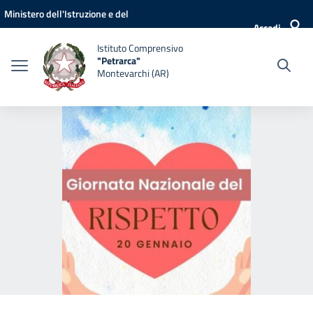
Vai ai contenuti
Vai al menu di navigazione
Vai al footer
Ministero dell'Istruzione e del
Accedi
Merito
Istituto Comprensivo
"Petrarca"
Montevarchi (AR)