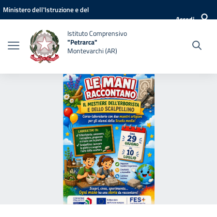
Vai ai contenuti
Vai al menu di navigazione
Vai al footer
Ministero dell'Istruzione e del
Accedi
Merito
Istituto Comprensivo
"Petrarca"
Montevarchi (AR)