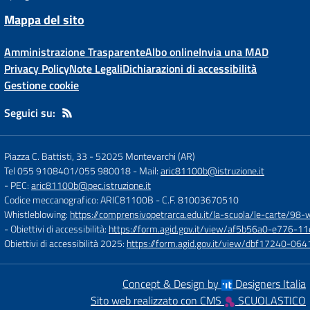
Mappa del sito
Amministrazione Trasparente
Albo online
Invia una MAD
Privacy Policy
Note Legali
Dichiarazioni di accessibilità
Gestione cookie
Seguici su:
Piazza C. Battisti, 33
-
52025 Montevarchi (AR)
Tel 055 9108401/055 980018
- Mail:
aric81100b@istruzione.it
- PEC:
aric81100b@pec.istruzione.it
Codice meccanografico: ARIC81100B
- C.F. 81003670510
Whistleblowing:
https://comprensivopetrarca.edu.it/la-scuola/le-carte/98-
- Obiettivi di accessibilità:
https://form.agid.gov.it/view/af5b56a0-e776
Obiettivi di accessibilità 2025:
https://form.agid.gov.it/view/dbf17240-0
Concept & Design by
Designers Italia
Sito web realizzato con CMS
SCUOLASTICO