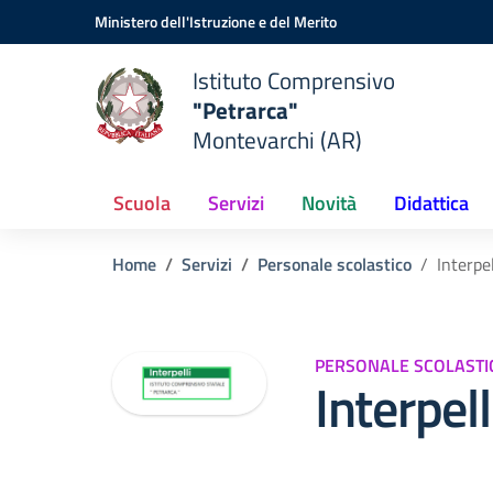
Vai ai contenuti
Vai al menu di navigazione
Vai al footer
Ministero dell'Istruzione e del Merito
Istituto Comprensivo
"Petrarca"
Montevarchi (AR)
Scuola
Servizi
Novità
Didattica
Home
Servizi
Personale scolastico
Interpel
PERSONALE SCOLASTI
Interpell