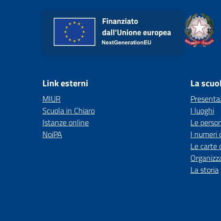
Link esterni
La scuo
MIUR
Presenta
Scuola in Chiaro
I luoghi
Istanze online
Le perso
NoiPA
I numeri 
Le carte 
Organizz
La storia