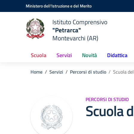
Vai ai contenuti
Vai al menu di navigazione
Vai al footer
Ministero dell'Istruzione e del Merito
Istituto Comprensivo
"Petrarca"
Montevarchi (AR)
Scuola
Servizi
Novità
Didattica
Home
Servizi
Percorsi di studio
Scuola del
PERCORSI DI STUDIO
Scuola d