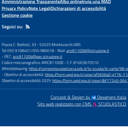
Amministrazione Trasparente
Albo online
Invia una MAD
Privacy Policy
Note Legali
Dichiarazioni di accessibilità
Gestione cookie
Seguici su:
Piazza C. Battisti, 33
-
52025 Montevarchi (AR)
Tel 055 9108401/055 980018
- Mail:
aric81100b@istruzione.it
- PEC:
aric81100b@pec.istruzione.it
Codice meccanografico: ARIC81100B
- C.F. 81003670510
Whistleblowing:
https://comprensivopetrarca.edu.it/la-scuola/le-carte/98-
- Obiettivi di accessibilità:
https://form.agid.gov.it/view/af5b56a0-e776
Obiettivi di accessibilità 2025:
https://form.agid.gov.it/view/dbf17240-0
Concept & Design by
Designers Italia
Sito web realizzato con CMS
SCUOLASTICO