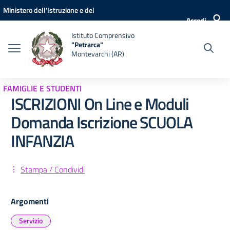
Vai ai contenuti
Vai al menu di navigazione
Vai al footer
Ministero dell'Istruzione e del
Accedi
Merito
Istituto Comprensivo
"Petrarca"
Montevarchi (AR)
FAMIGLIE E STUDENTI
ISCRIZIONI On Line e Moduli
Domanda Iscrizione SCUOLA
INFANZIA
Stampa / Condividi
Argomenti
Servizio